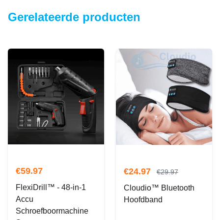
Gerelateerde producten
€
59.97
€
24.97
€
29.97
FlexiDrill™ - 48-in-1
Cloudio™ Bluetooth
Accu
Hoofdband
Schroefboormachine