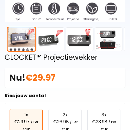
CLOCKET™ Projectiewekker
Nu!
€29.97
Kies jouw aantal
1x
2x
3x
€29.97
€26.98
€23.98
/ Per
/ Per
/ Per
stuk
stuk
stuk