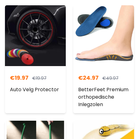
€
19.97
€
24.97
€
19.97
€
49.97
Auto Velg Protector
BetterFeet Premium
orthopedische
Inlegzolen