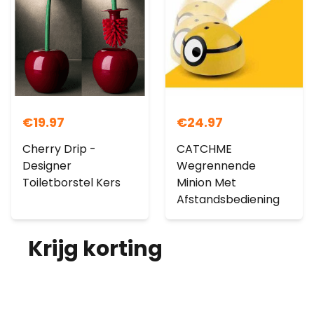
€
19.97
€
24.97
Cherry Drip -
CATCHME
Designer
Wegrennende
Toiletborstel Kers
Minion Met
Afstandsbediening
Krijg korting
op je
bestelling!
Abonneer je op onze nieuwsbrief en