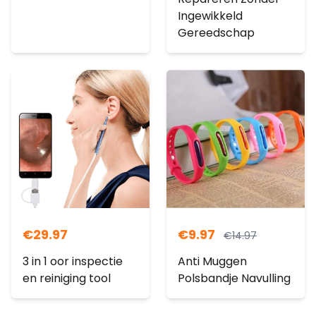
Ingewikkeld
Gereedschap
€
29.97
€
9.97
€
14.97
3 in 1 oor inspectie
Anti Muggen
en reiniging tool
Polsbandje Navulling