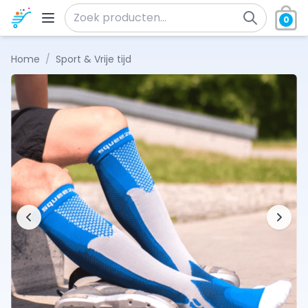
Ga naar de inhoud
0
Zoeken naar:
Home
/
Sport & Vrije tijd