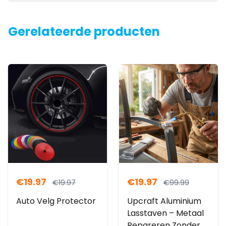
Gerelateerde producten
€
19.97
€
19.97
€
19.97
€
99.99
Auto Velg Protector
Upcraft Aluminium
Lasstaven – Metaal
Repareren Zonder