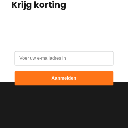
Krijg korting
op je
bestelling!
Abonneer je op onze nieuwsbrief en
ontvang elke maand korting
Email
Aanmelden