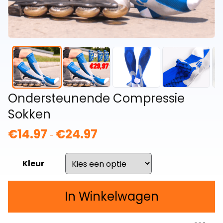
Ondersteunende Compressie
Sokken
€
14.97
€
24.97
Prijsklasse:
-
€14.97
tot
Kleur
€24.97
In Winkelwagen