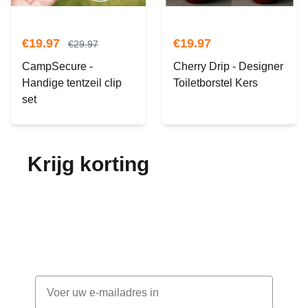
€
19.97
€
19.97
€
29.97
CampSecure -
Cherry Drip - Designer
Handige tentzeil clip
Toiletborstel Kers
set
Krijg korting
op je
bestelling!
Abonneer je op onze nieuwsbrief en ontvang
elke maand korting
Email