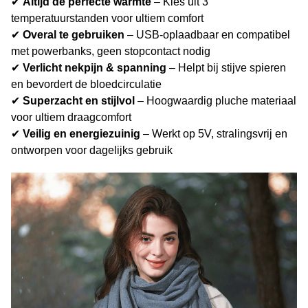
✔
Altijd de perfecte warmte
– Kies uit 3
temperatuurstanden voor ultiem comfort
✔
Overal te gebruiken
– USB-oplaadbaar en compatibel
met powerbanks, geen stopcontact nodig
✔
Verlicht nekpijn & spanning
– Helpt bij stijve spieren
en bevordert de bloedcirculatie
✔
Superzacht en stijlvol
– Hoogwaardig pluche materiaal
voor ultiem draagcomfort
✔
Veilig en energiezuinig
– Werkt op 5V, stralingsvrij en
ontworpen voor dagelijks gebruik