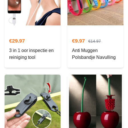
€
29.97
€
9.97
€
14.97
3 in 1 oor inspectie en
Anti Muggen
reiniging tool
Polsbandje Navulling