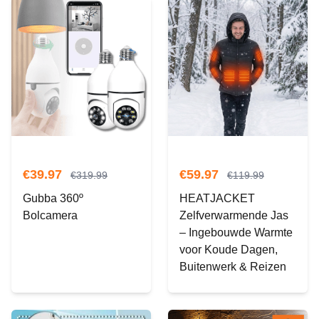
€
39.97
€
59.97
€
319.99
€
119.99
Gubba 360º
HEATJACKET
Bolcamera
Zelfverwarmende Jas
– Ingebouwde Warmte
voor Koude Dagen,
Buitenwerk & Reizen