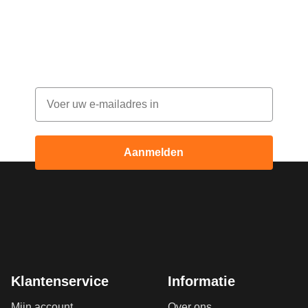
bestelling!
Abonneer je op onze nieuwsbrief en ontvang
elke maand korting
Email
Aanmelden
Klantenservice
Informatie
Mijn account
Over ons