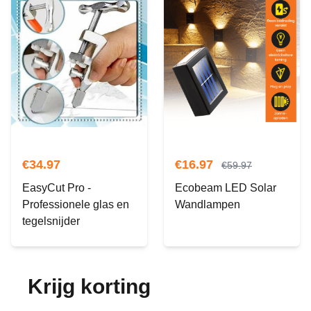
€
34.97
€
16.97
€
59.97
EasyCut Pro -
Ecobeam LED Solar
Professionele glas en
Wandlampen
tegelsnijder
Krijg korting
op je