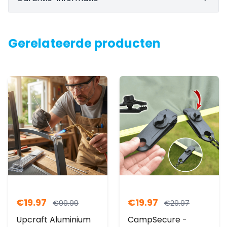
Gerelateerde producten
€
19.97
€
19.97
€
99.99
€
29.97
Upcraft Aluminium
CampSecure -