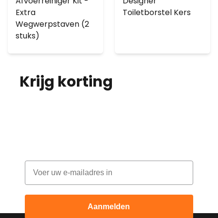
Afvoerreiniger Kit -
Designer
Extra
Toiletborstel Kers
Wegwerpstaven (2
stuks)
Krijg korting
op je
bestelling!
Abonneer je op onze nieuwsbrief en
ontvang elke maand korting
Email
Aanmelden