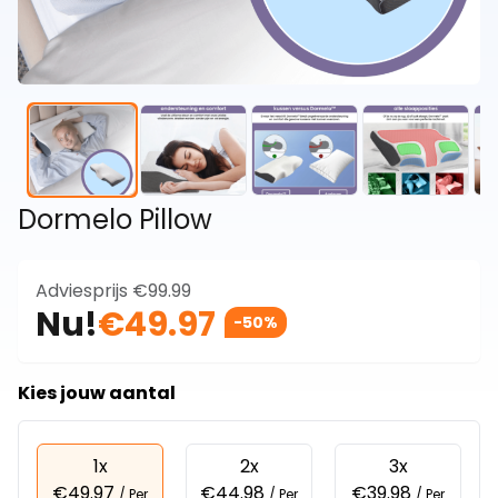
Dormelo Pillow
Adviesprijs
€99.99
Nu!
€49.97
-50%
Kies jouw aantal
1x
2x
3x
€49.97
€44.98
€39.98
/ Per
/ Per
/ Per