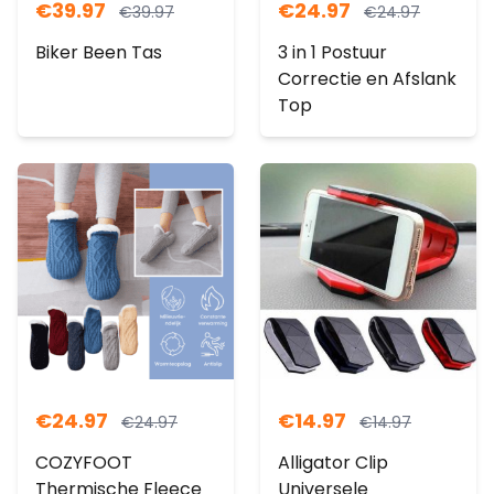
€
39.97
€
24.97
€
39.97
€
24.97
Biker Been Tas
3 in 1 Postuur
Correctie en Afslank
Top
€
24.97
€
14.97
€
24.97
€
14.97
COZYFOOT
Alligator Clip
Thermische Fleece
Universele