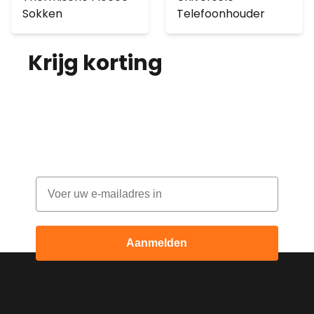
Sokken
Telefoonhouder
Krijg korting
op je
bestelling!
Abonneer je op onze nieuwsbrief en
ontvang elke maand korting
Email
Aanmelden