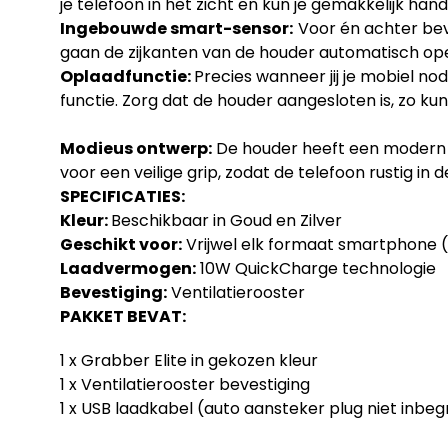
je telefoon in het zicht en kun je gemakkelijk ha
Ingebouwde smart-sensor:
Voor én achter bev
gaan de zijkanten van de houder automatisch ope
Oplaadfunctie:
Precies wanneer jij je mobiel no
functie. Zorg dat de houder aangesloten is, zo kun j
Modieus ontwerp:
De houder heeft een modern ont
voor een veilige grip, zodat de telefoon rustig in
SPECIFICATIES:
Kleur:
Beschikbaar in Goud en Zilver
Geschikt voor:
Vrijwel elk formaat smartphone (
Laadvermogen:
10W QuickCharge technologie
Bevestiging:
Ventilatierooster
PAKKET BEVAT:
1 x Grabber Elite in gekozen kleur
1 x Ventilatierooster bevestiging
1 x USB laadkabel (auto aansteker plug niet inbe