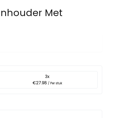
oonhouder Met
3x
€27.98
/ Per stuk