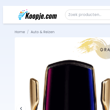
Ga naar de inhoud
Zoeken naar:
Home
/
Auto & Reizen