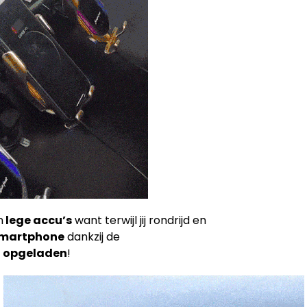
n
lege accu’s
want terwijl jij rondrijd en
 smartphone
dankzij de
l opgeladen
!