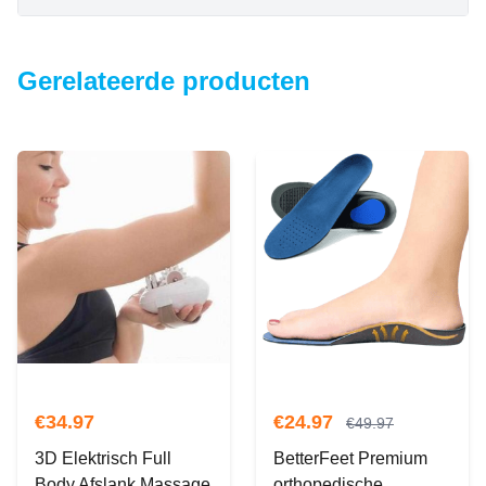
Gerelateerde producten
€
34.97
€
24.97
€
49.97
3D Elektrisch Full
BetterFeet Premium
Body Afslank Massage
orthopedische