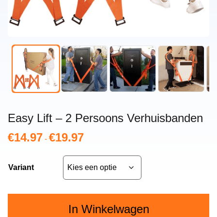
Easy Lift – 2 Persoons Verhuisbanden
€
14.97
€
19.97
Prijsklasse:
-
€14.97
tot
Variant
€19.97
In Winkelwagen