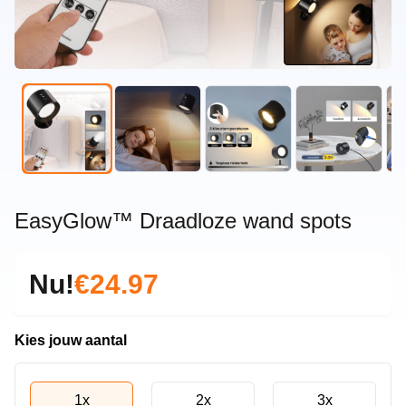
EasyGlow™ Draadloze wand spots
Nu!
€24.97
Kies jouw aantal
1x
2x
3x