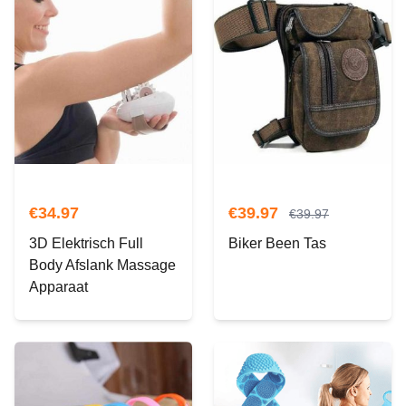
€
34.97
€
39.97
€
39.97
3D Elektrisch Full
Biker Been Tas
Body Afslank Massage
Apparaat