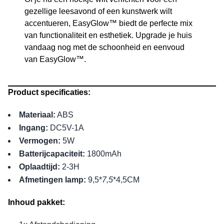
gezellige leesavond of een kunstwerk wilt
accentueren, EasyGlow™ biedt de perfecte mix
van functionaliteit en esthetiek. Upgrade je huis
vandaag nog met de schoonheid en eenvoud
van EasyGlow™.
Product specificaties:
Materiaal:
ABS
Ingang:
DC5V-1A
Vermogen:
5W
Batterijcapaciteit:
1800mAh
Oplaadtijd:
2-3H
Afmetingen lamp:
9,5*
7,5
*4,5CM
Inhoud pakket: