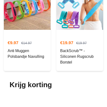
€
9.97
€
19.97
€
14.97
€
19.97
Anti Muggen
BackScrub™ -
Polsbandje Navulling
Siliconen Rugscrub
Borstel
Krijg korting
op je
bestelling!
Abonneer je op onze nieuwsbrief en ontvang