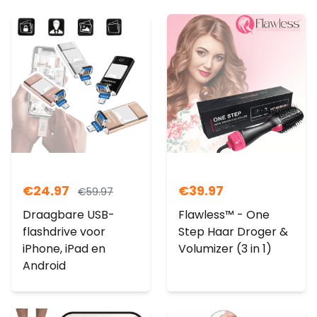
€
24.97
€
39.97
€
59.97
Draagbare USB-
Flawless™ - One
flashdrive voor
Step Haar Droger &
iPhone, iPad en
Volumizer (3 in 1)
Android