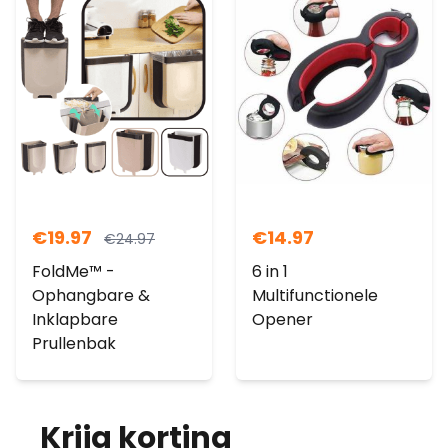
€
19.97
€
14.97
€
24.97
FoldMe™ -
6 in 1
Ophangbare &
Multifunctionele
Inklapbare
Opener
Prullenbak
Krijg korting
op je