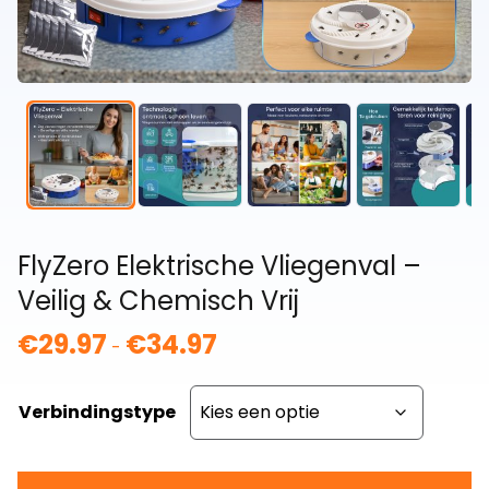
FlyZero Elektrische Vliegenval –
Veilig & Chemisch Vrij
€
29.97
€
34.97
Prijsklasse:
-
€29.97
tot
Verbindingstype
€34.97