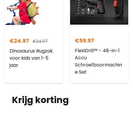
€
59.97
€
24.97
€
24.97
FlexiDrill™ - 48-in-1
Dinosaurus Rugzak
Accu
voor kids van 1-5
Schroefboormachin
jaar
e Set
Krijg korting
op je
bestelling!
Abonneer je op onze nieuwsbrief en
ontvang elke maand korting