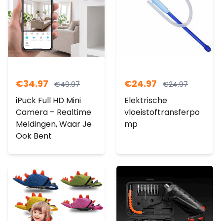
€
34.97
€
24.97
€
49.97
€
24.97
iPuck Full HD Mini
Elektrische
Camera – Realtime
vloeistoftransferpo
Meldingen, Waar Je
mp
Ook Bent