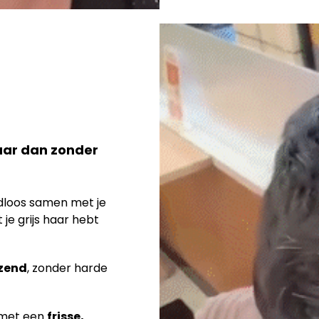
maar dan zonder
loos samen met je
je grijs haar hebt
nzend
, zonder harde
n met een
frisse,