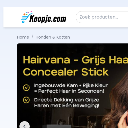
Ga naar de inhoud
Zoeken naar:
Home
/
Honden & Katten