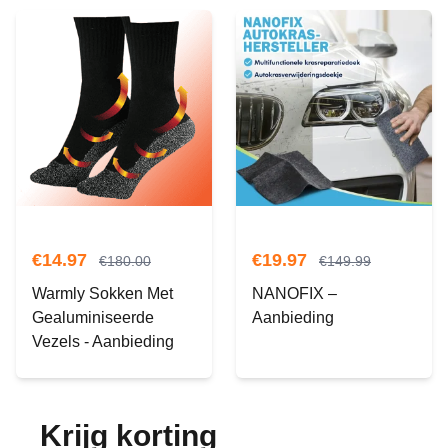
€
14.97
€
19.97
€
180.00
€
149.99
Warmly Sokken Met
NANOFIX –
Gealuminiseerde
Aanbieding
Vezels - Aanbieding
Krijg korting
op je