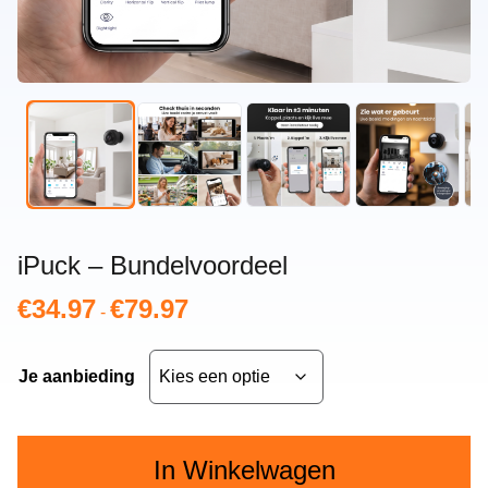
iPuck – Bundelvoordeel
€
34.97
€
79.97
Prijsklasse:
-
€34.97
tot
Je aanbieding
€79.97
In Winkelwagen