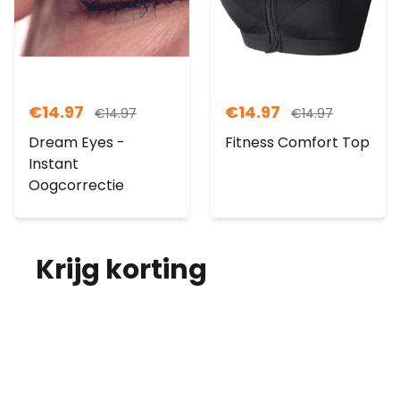
€
14.97
€
14.97
€
14.97
€
14.97
Dream Eyes -
Fitness Comfort Top
Instant
Oogcorrectie
Krijg korting
op je
bestelling!
Abonneer je op onze nieuwsbrief en
ontvang elke maand korting