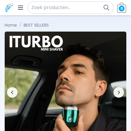
Ga naar de inhoud
0
Zoeken naar:
Home
/
BEST SELLERS