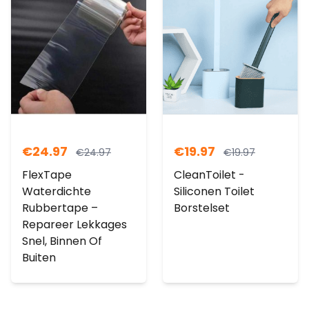
€
24.97
€
19.97
€
24.97
€
19.97
FlexTape
CleanToilet -
Waterdichte
Siliconen Toilet
Rubbertape –
Borstelset
Repareer Lekkages
Snel, Binnen Of
Buiten