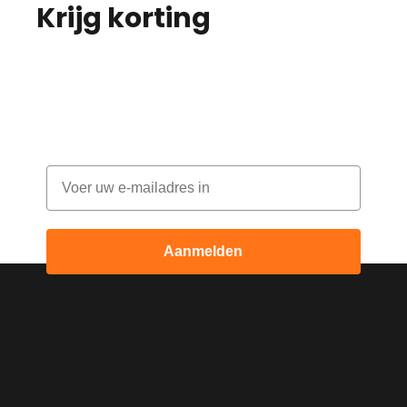
Krijg korting
op je
bestelling!
Abonneer je op onze nieuwsbrief en
ontvang elke maand korting
Email
Aanmelden