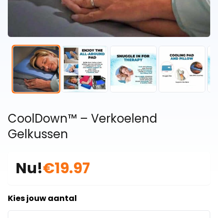
CoolDown™ – Verkoelend
Gelkussen
Nu!
€19.97
Kies jouw aantal