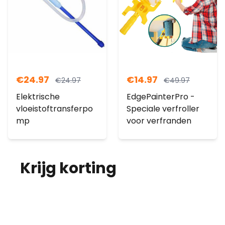
€
24.97
€
14.97
€
24.97
€
49.97
Elektrische
EdgePainterPro -
vloeistoftransferpo
Speciale verfroller
mp
voor verfranden
Krijg korting
op je
bestelling!
Abonneer je op onze nieuwsbrief en
ontvang elke maand korting