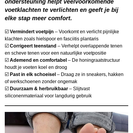
ondersteuning helpt veelvoorkomende
voetklachten te verlichten en geeft je bij
elke stap meer comfort.
☑️
Vermindert voetpijn
– Voorkomt en verlicht pijnlijke
klachten zoals hielspoor en fasciitis plantaris
☑️
Corrigeert teenstand
– Verhelpt overlappende tenen
en scheve tenen voor een natuurlijke voetpositie
☑️
Ademend en comfortabel
– De honingraatstructuur
houdt je voeten koel en droog
☑️
Past in elk schoeisel
– Draag ze in sneakers, hakken
of werkschoenen zonder ongemak
☑️
Duurzaam & herbruikbaar
– Slijtvast
siliconenmateriaal voor langdurig gebruik