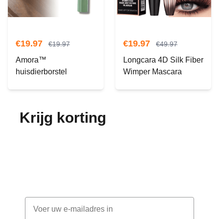
€
19.97
€
19.97
€
19.97
€
49.97
Amora™
Longcara 4D Silk Fiber
huisdierborstel
Wimper Mascara
Krijg korting
op je
bestelling!
Abonneer je op onze nieuwsbrief en ontvang
elke maand korting
Email