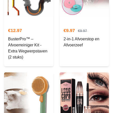
€
12.97
€
9.97
€
9.97
BusterPro™ –
2-in-1 Afvoerstop en
Afvoerreiniger Kit -
Afvoerzeef
Extra Wegwerpstaven
(2 stuks)