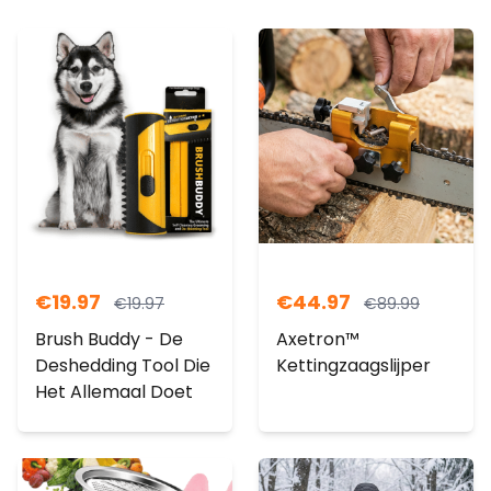
€
19.97
€
44.97
€
19.97
€
89.99
Brush Buddy - De
Axetron™
Deshedding Tool Die
Kettingzaagslijper
Het Allemaal Doet