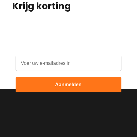
Krijg korting
op je
bestelling!
Abonneer je op onze nieuwsbrief en
ontvang elke maand korting
Email
Aanmelden