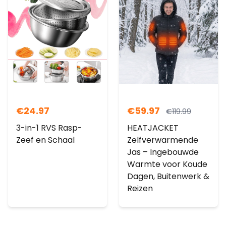
€
24.97
€
59.97
€
119.99
3-in-1 RVS Rasp-
HEATJACKET
Zeef en Schaal
Zelfverwarmende
Jas – Ingebouwde
Warmte voor Koude
Dagen, Buitenwerk &
Reizen