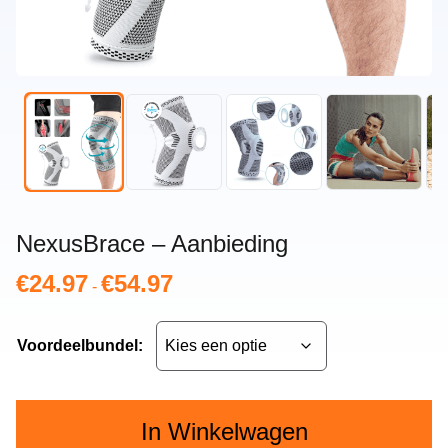
NexusBrace – Aanbieding
€
24.97
€
54.97
Prijsklasse:
-
€24.97
tot
Voordeelbundel:
€54.97
In Winkelwagen