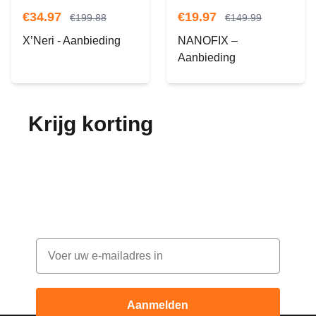
€
34.97
€
19.97
€
199.88
€
149.99
X’Neri - Aanbieding
NANOFIX –
Aanbieding
Krijg korting
op je
bestelling!
Abonneer je op onze nieuwsbrief en ontvang
elke maand korting
Email
Aanmelden