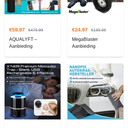
€
59.97
€
24.97
€
479.99
€
199.88
AQUALYFT –
MegaBlaster
Aanbieding
Aanbieding