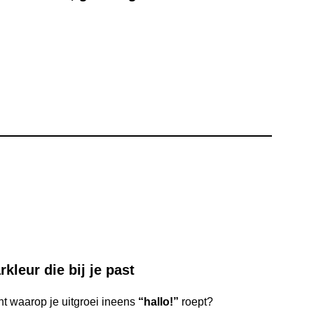
kleur die bij je past
t waarop je uitgroei ineens
“hallo!”
roept?