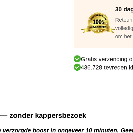
30 dag
Retourn
volledi
om het 
Gratis verzending op
436.728 tevreden kl
n — zonder kappersbezoek
een verzorgde boost in ongeveer 10 minuten. G