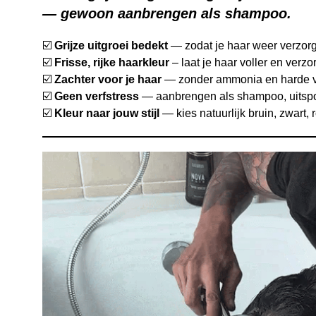
— gewoon aanbrengen als shampoo.
☑️
Grijze uitgroei bedekt
— zodat je haar weer verzor
☑️
Frisse, rijke haarkleur
– laat je haar voller en verz
☑️
Zachter voor je haar
— zonder ammonia en harde v
☑️
Geen verfstress
— aanbrengen als shampoo, uitspo
☑️
Kleur naar jouw stijl
— kies natuurlijk bruin, zwart, 