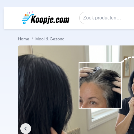
Ga naar de inhoud
Zoeken naar:
Home
/
Mooi & Gezond