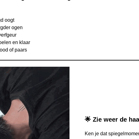
gd oogt
orgder ogen
erfgeur
elen en klaar
rood of paars
🌟 Zie weer de haar
Ken je dat spiegelmomen