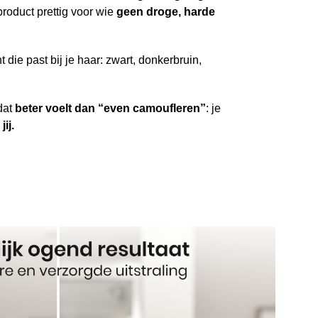
product prettig voor wie
geen droge, harde
t die past bij je haar: zwart, donkerbruin,
 dat
beter voelt dan “even camoufleren”
: je
ij.