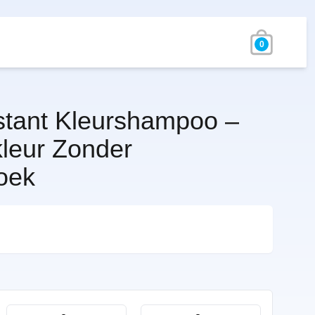
0
stant Kleurshampoo –
kleur Zonder
oek