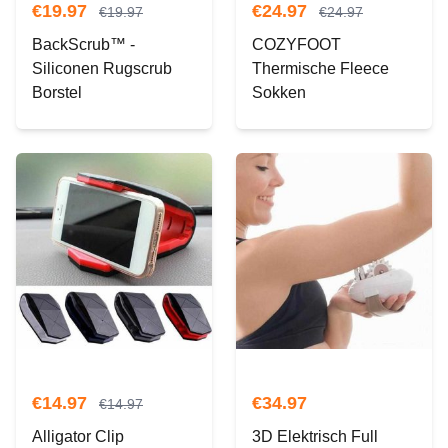
€
19.97
€
24.97
€
19.97
€
24.97
BackScrub™ -
COZYFOOT
Siliconen Rugscrub
Thermische Fleece
Borstel
Sokken
€
14.97
€
34.97
€
14.97
Alligator Clip
3D Elektrisch Full