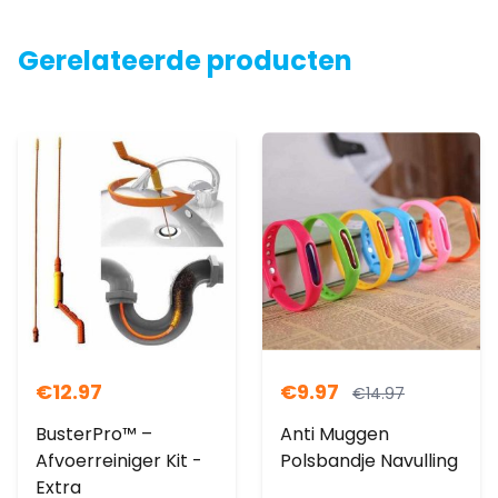
Gerelateerde producten
€
12.97
€
9.97
€
14.97
BusterPro™ –
Anti Muggen
Afvoerreiniger Kit -
Polsbandje Navulling
Extra