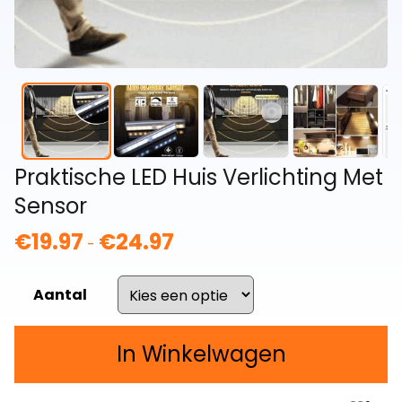
Praktische LED Huis Verlichting Met
Sensor
€
19.97
€
24.97
Prijsklasse:
-
€19.97
tot
Aantal
€24.97
In Winkelwagen