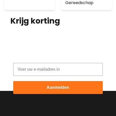
Gereedschap
Krijg korting
op je
bestelling!
Abonneer je op onze nieuwsbrief en
ontvang elke maand korting
Email
Aanmelden