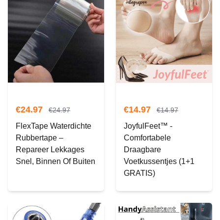
€
24.97
€
14.97
€
24.97
€
14.97
FlexTape Waterdichte
JoyfulFeet™ -
Rubbertape –
Comfortabele
Repareer Lekkages
Draagbare
Snel, Binnen Of Buiten
Voetkussentjes (1+1
GRATIS)