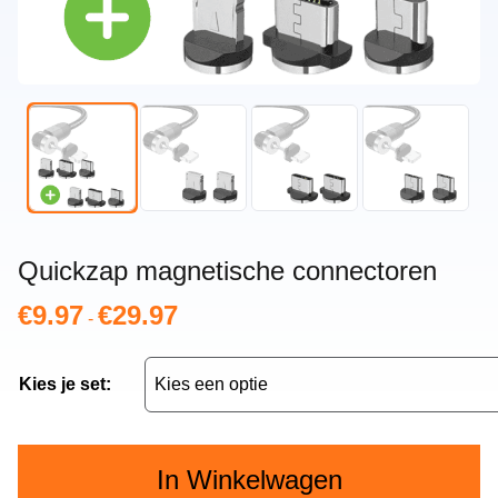
Quickzap magnetische connectoren
€
9.97
€
29.97
Prijsklasse:
-
€9.97
tot
Kies je set:
€29.97
In Winkelwagen