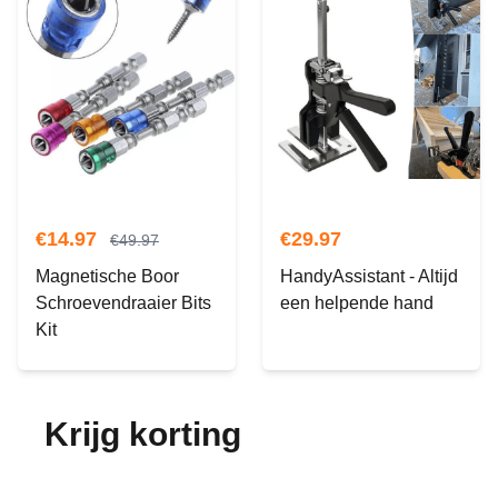
€
14.97
€
29.97
€
49.97
Magnetische Boor
HandyAssistant - Altijd
Schroevendraaier Bits
een helpende hand
Kit
Krijg korting
op je
bestelling!