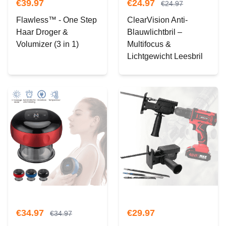
€
39.97
€
24.97
€
24.97
Flawless™ - One Step
ClearVision Anti-
Haar Droger &
Blauwlichtbril –
Volumizer (3 in 1)
Multifocus &
Lichtgewicht Leesbril
€
34.97
€
29.97
€
34.97