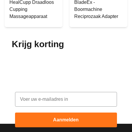
HealCupp Draadloos
BladeEx -
Cupping
Boormachine
Massageapparaat
Reciprozaak Adapter
Krijg korting
op je
bestelling!
Abonneer je op onze nieuwsbrief en ontvang
elke maand korting
Email
Aanmelden