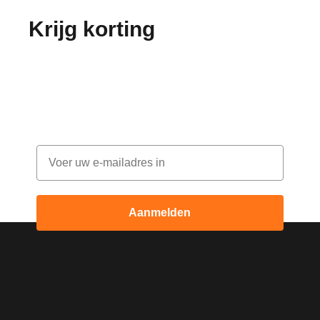
Krijg korting
op je
bestelling!
Abonneer je op onze nieuwsbrief en ontvang
elke maand korting
Email
Aanmelden