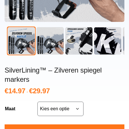
SilverLining™ – Zilveren spiegel
markers
€
14.97
€
29.97
Prijsklasse:
-
€14.97
tot
Maat
€29.97