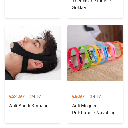
Thermische Fleece
Sokken
€
24.97
€
9.97
€
24.97
€
14.97
Anti Snurk Kinband
Anti Muggen
Polsbandje Navulling