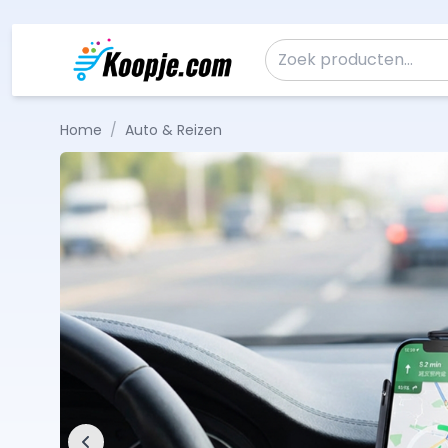
Ga naar de inhoud
Zoeken naar:
Home
/
Auto & Reizen