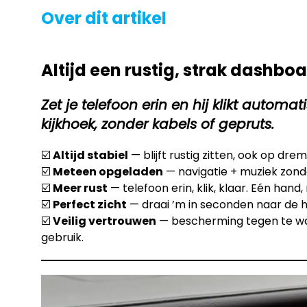
Over dit artikel
Altijd een rustig, strak dashb
Zet je telefoon erin en hij klikt auto
kijkhoek, zonder kabels of gepruts.
☑️
Altijd stabiel
— blijft rustig zitten, ook op dr
☑️
Meteen opgeladen
— navigatie + muziek zonde
☑️
Meer rust
— telefoon erin, klik, klaar. Eén hand,
☑️
Perfect zicht
— draai ’m in seconden naar de hoek
☑️
Veilig vertrouwen
— bescherming tegen te wa
gebruik.