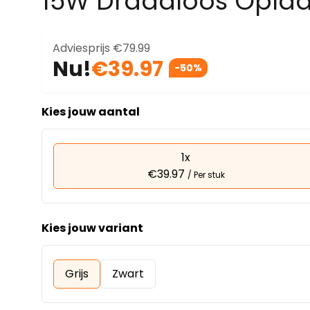
15W Draadloos Opla
Adviesprijs
€79.99
Nu!
€39.97
-50%
Kies jouw aantal
1x
€39.97
/ Per stuk
Kies jouw variant
Grijs
Zwart