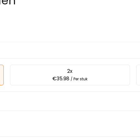
den
2x
€35.98
/ Per stuk