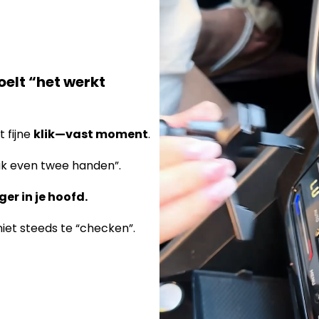
oelt “het werkt
t fijne
klik—vast moment
.
ak even twee handen”.
ger in je hoofd.
 niet steeds te “checken”.