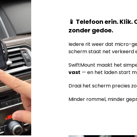
📱 Telefoon erin. Klik
zonder gedoe.
Iedere rit weer dat micro-ged
scherm staat net verkeerd en
SwiftMount maakt het simpel:
vast
— en het laden start m
Draai het scherm precies zoal
Minder rommel, minder gepr