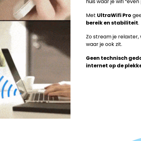
huis waar je wifi “ev
Met
UltraWifi Pro
gee
bereik en stabiliteit
.
Zo stream je relaxter,
waar je ook zit.
Geen technisch ged
internet op de plekk