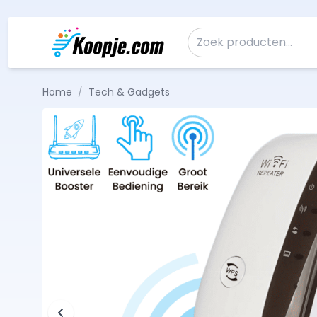
Ga naar de inhoud
Zoeken naar:
Home
/
Tech & Gadgets