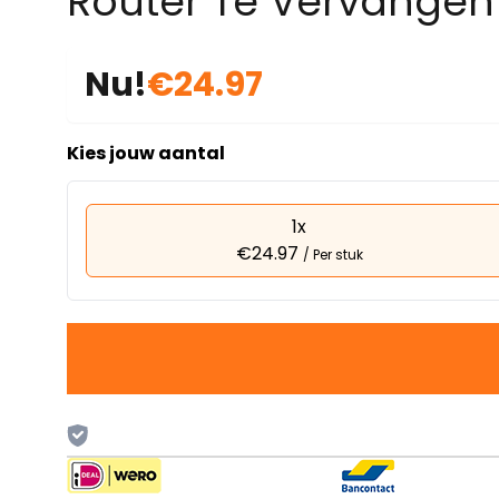
Router Te Vervangen
Nu!
€24.97
Kies jouw aantal
1x
€24.97
/ Per stuk