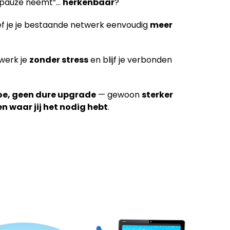
en pauze neemt”…
herkenbaar
?
f je je bestaande netwerk eenvoudig
meer
 werk je
zonder stress
en blijf je verbonden
oe, geen dure upgrade
— gewoon
sterker
en waar jij het nodig hebt
.