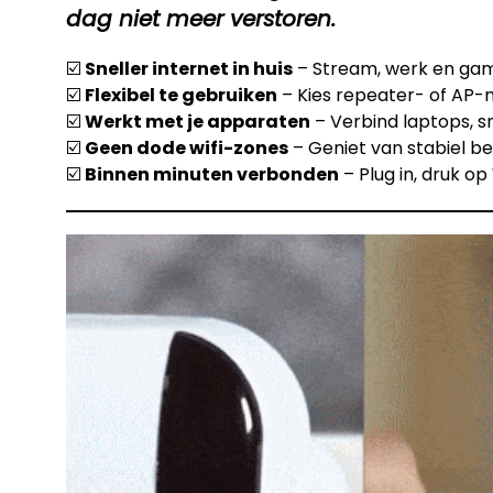
dag niet meer verstoren.
☑️
Sneller internet in huis
– Stream, werk en gam
☑️
Flexibel te gebruiken
– Kies repeater- of AP-m
☑️
Werkt met je apparaten
– Verbind laptops, s
☑️
Geen dode wifi-zones
– Geniet van stabiel be
☑️
Binnen minuten verbonden
– Plug in, druk o