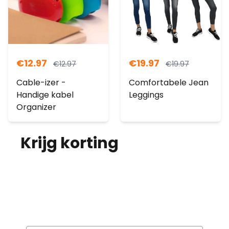
€
12.97
€
19.97
€
12.97
€
19.97
Cable-izer -
Comfortabele Jean
Handige kabel
Leggings
Organizer
Krijg korting
op je
bestelling!
Abonneer je op onze nieuwsbrief en
ontvang elke maand korting