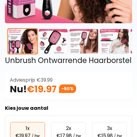
Unbrush Ontwarrende Haarborstel
Adviesprijs
€39.99
Nu!
€19.97
-50%
Kies jouw aantal
1x
2x
3x
€19.97
€17.98
€15.98
/ Per
/ Per
/ Per