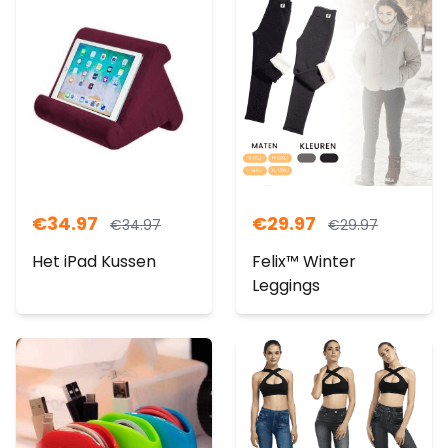
€
34.97
€
29.97
€
34.97
€
29.97
Het iPad Kussen
Felix™ Winter
Leggings