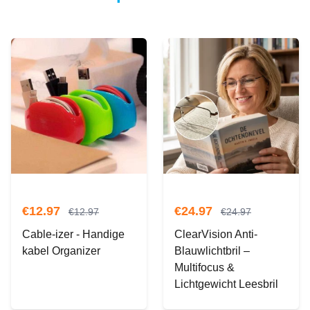
€
12.97
€
24.97
€
12.97
€
24.97
Cable-izer - Handige
ClearVision Anti-
kabel Organizer
Blauwlichtbril –
Multifocus &
Lichtgewicht Leesbril