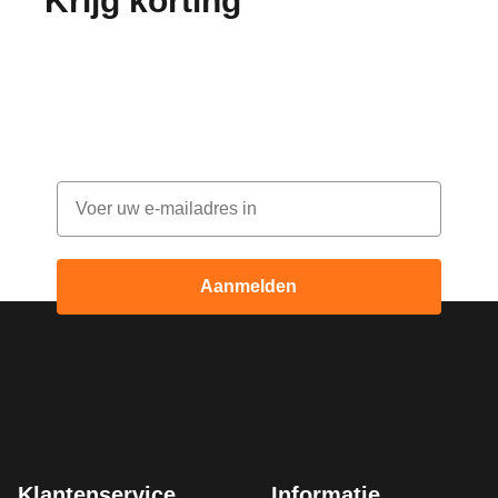
Krijg korting
op je
bestelling!
Abonneer je op onze nieuwsbrief en ontvang
elke maand korting
Email
Aanmelden
Klantenservice
Informatie