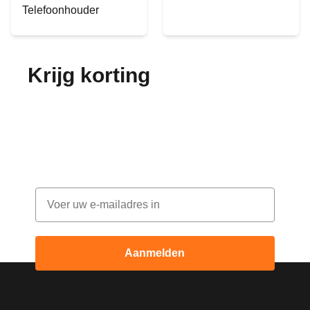
Telefoonhouder
Krijg korting
op je
bestelling!
Abonneer je op onze nieuwsbrief en ontvang
elke maand korting
Email
Aanmelden