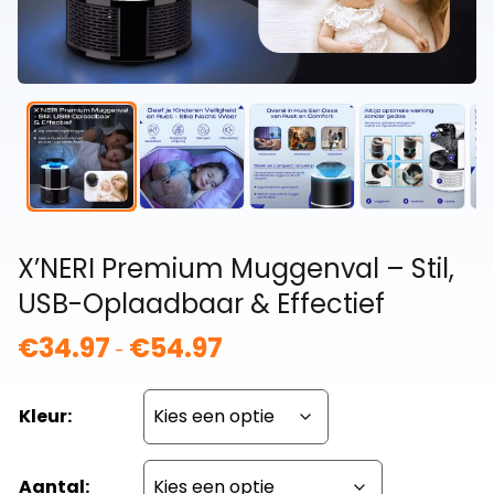
X’NERI Premium Muggenval – Stil,
USB-Oplaadbaar & Effectief
€
34.97
€
54.97
Prijsklasse:
-
€34.97
tot
Kleur:
€54.97
Aantal: