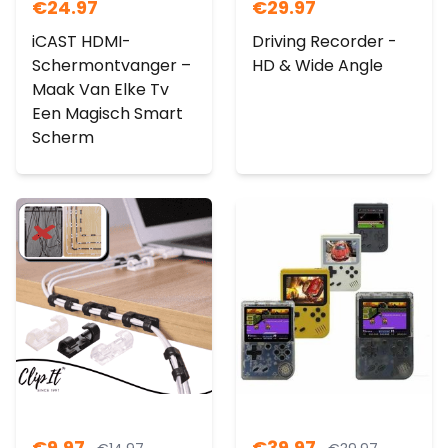
€
24.97
€
29.97
iCAST HDMI-
Driving Recorder -
Schermontvanger –
HD & Wide Angle
Maak Van Elke Tv
Een Magisch Smart
Scherm
€
9.97
€
39.97