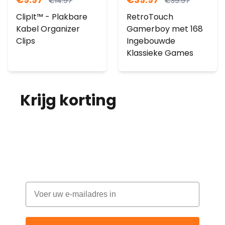
€
14.97
€
39.97
ClipIt™ - Plakbare
RetroTouch
Kabel Organizer
Gamerboy met 168
Clips
Ingebouwde
Klassieke Games
Krijg korting
op je
bestelling!
Abonneer je op onze nieuwsbrief en
ontvang elke maand korting
Email