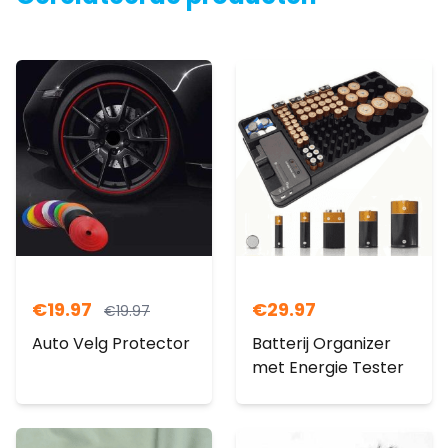
€
19.97
€
29.97
€
19.97
Auto Velg Protector
Batterij Organizer
met Energie Tester