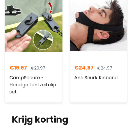
€
19.97
€
24.97
€
29.97
€
24.97
CampSecure -
Anti Snurk Kinband
Handige tentzeil clip
set
Krijg korting
op je
bestelling!