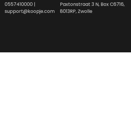
0557410000 |
Paxtonstraat 3 N, Box C6716,
support@koopje.com
8013RP, Zwolle