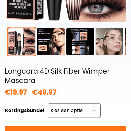
Longcara 4D Silk Fiber Wimper
Mascara
€
19.97
€
49.97
Prijsklasse:
-
€19.97
tot
Kortingsbundel
€49.97