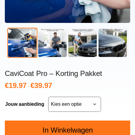
CaviCoat Pro – Korting Pakket
€
19.97
€
39.97
Prijsklasse:
-
€19.97
tot
Jouw aanbieding
€39.97
In Winkelwagen