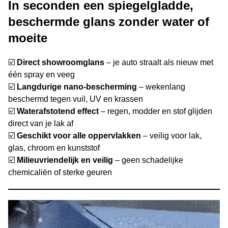
In seconden een spiegelgladde,
beschermde glans zonder water of
moeite
☑️
Direct showroomglans
– je auto straalt als nieuw met
één spray en veeg
☑️
Langdurige nano-bescherming
– wekenlang
beschermd tegen vuil, UV en krassen
☑️
Waterafstotend effect
– regen, modder en stof glijden
direct van je lak af
☑️
Geschikt voor alle oppervlakken
– veilig voor lak,
glas, chroom en kunststof
☑️
Milieuvriendelijk en veilig
– geen schadelijke
chemicaliën of sterke geuren