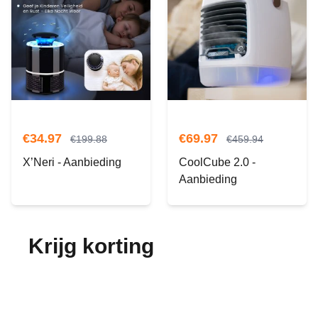
€
34.97
€
69.97
€
199.88
€
459.94
X’Neri - Aanbieding
CoolCube 2.0 -
Aanbieding
Krijg korting
op je
bestelling!
Abonneer je op onze nieuwsbrief en ontvang