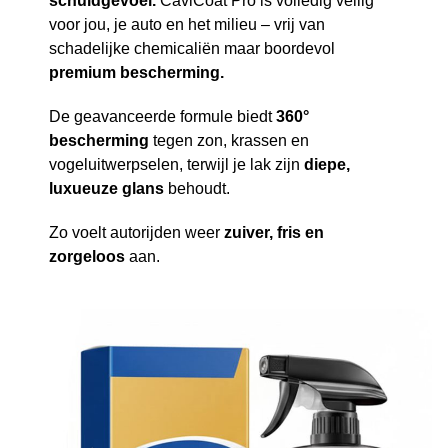
schuldgevoel.
CaviCoat Pro is volledig veilig
voor jou, je auto en het milieu – vrij van
schadelijke chemicaliën maar boordevol
premium bescherming.
De geavanceerde formule biedt
360°
bescherming
tegen zon, krassen en
vogeluitwerpselen, terwijl je lak zijn
diepe,
luxueuze glans
behoudt.
Zo voelt autorijden weer
zuiver, fris en
zorgeloos
aan.