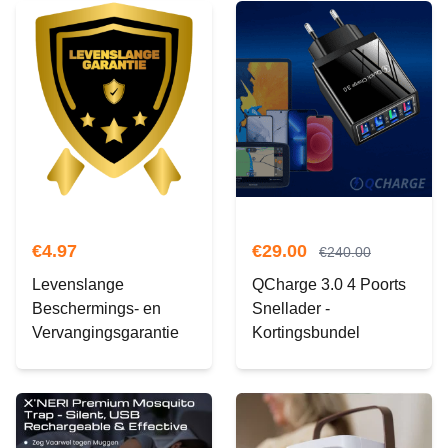
€
4.97
€
29.00
€
240.00
Levenslange
QCharge 3.0 4 Poorts
Beschermings- en
Snellader -
Vervangingsgarantie
Kortingsbundel