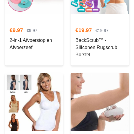
€
9.97
€
19.97
€
9.97
€
19.97
2-in-1 Afvoerstop en
BackScrub™ -
Afvoerzeef
Siliconen Rugscrub
Borstel