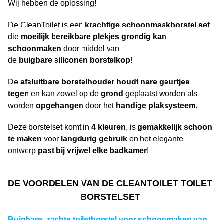
Wij hebben de oplossing!
De CleanToilet is een
krachtige
schoonmaakborstel
set
die
moeilijk bereikbare plekjes grondig kan
schoonmaken
door middel van
de
buigbare
siliconen
borstelkop
!
De
afsluitbare
borstelhouder
houdt nare geurtjes
tegen
en kan zowel op de
grond
geplaatst worden als
worden
opgehangen
door het
handige plaksysteem
.
Deze borstelset komt in
4
kleuren
, is
gemakkelijk schoon
te maken
voor
langdurig
gebruik
en het elegante
ontwerp
past bij vrijwel elke badkamer
!
DE VOORDELEN VAN DE CLEANTOILET TOILET
BORSTELSET
Buigbare, zachte toiletborstel voor schoonmaken van