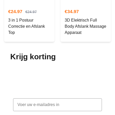
€
24.97
€
34.97
€
24.97
3 in 1 Postuur
3D Elektrisch Full
Correctie en Afslank
Body Afslank Massage
Top
Apparaat
Krijg korting
op je
bestelling!
Abonneer je op onze nieuwsbrief en ontvang
elke maand korting
Email