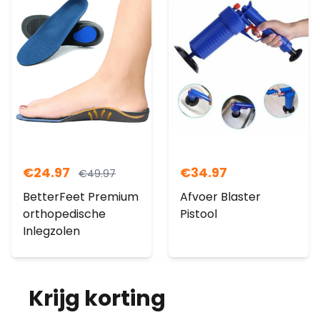
€
24.97
€
34.97
€
49.97
BetterFeet Premium
Afvoer Blaster
orthopedische
Pistool
Inlegzolen
Krijg korting
op je