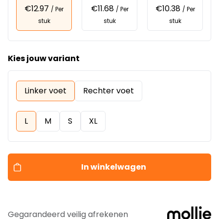
€12.97
€11.68
€10.38
/ Per
/ Per
/ Per
stuk
stuk
stuk
Kies jouw variant
Linker voet
Rechter voet
L
M
S
XL
In winkelwagen
Gegarandeerd veilig afrekenen