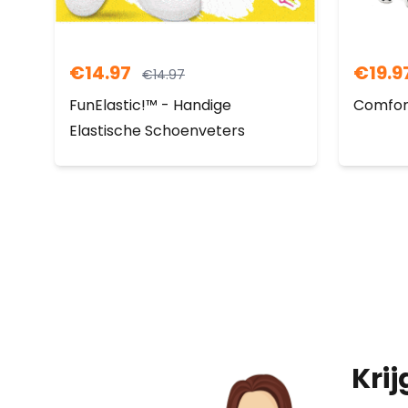
€
14.97
€
19.9
€
14.97
FunElastic!™ - Handige
Comfor
Elastische Schoenveters
Krij