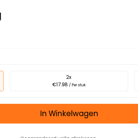
g
2x
€17.98
/ Per stuk
In Winkelwagen