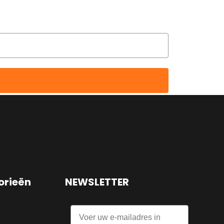
korting
orieën
NEWSLETTER
Email