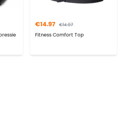
€
14.97
€
14.97
ressie
Fitness Comfort Top