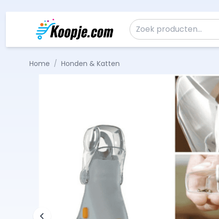
Ga naar de inhoud
Zoeken naar:
Home
/
Honden & Katten