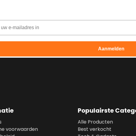
er je op onze nieuwsbrief en ontvang elke maand 
Aanmelden
matie
Populairste Categ
s
Alle Producten
ne voorwaarden
Best verkocht