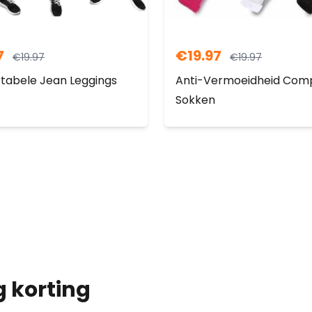
7
€
19.97
€
19.97
€
19.97
tabele Jean Leggings
Anti-Vermoeidheid Comp
Sokken
g korting
op je bestelling!