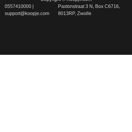
0557410000 |
Paxtonstraat 3 N, Box C6716,
support@koopje.com
8013RP, Zwolle