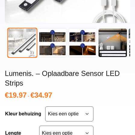
Lumenis. – Oplaadbare Sensor LED
Strips
€
19.97
€
34.97
Prijsklasse:
-
€19.97
tot
Kleur behuizing
€34.97
Lengte