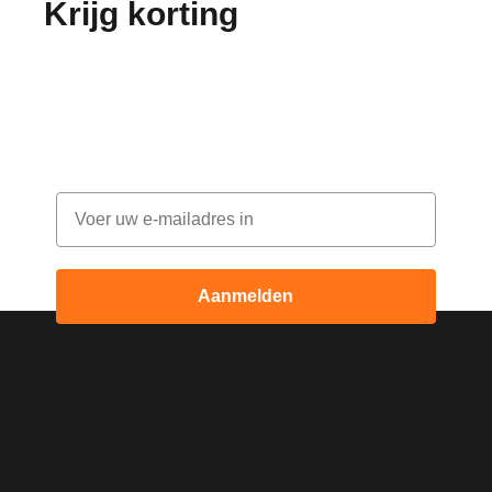
Krijg korting
op je
bestelling!
Abonneer je op onze nieuwsbrief en ontvang
elke maand korting
Email
Aanmelden