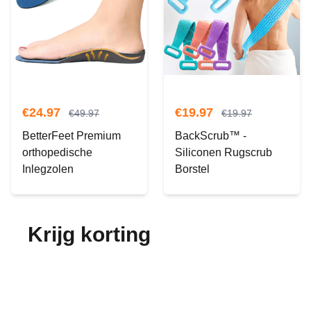
€
24.97
€
19.97
€
49.97
€
19.97
BetterFeet Premium
BackScrub™ -
orthopedische
Siliconen Rugscrub
Inlegzolen
Borstel
Krijg korting
op je
bestelling!
Abonneer je op onze nieuwsbrief en ontvang
elke maand korting