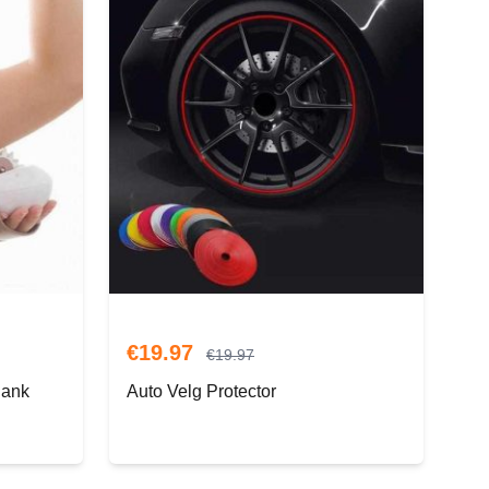
€
19.97
€
19.97
lank
Auto Velg Protector