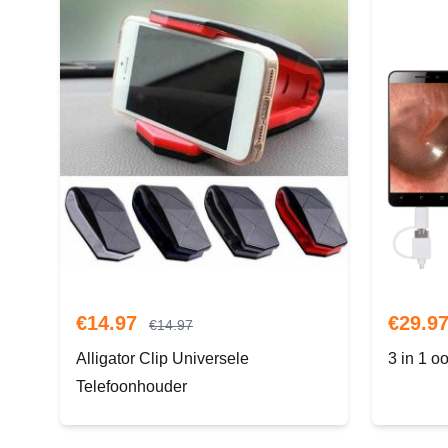
€
14.97
€
29.9
€
14.97
Alligator Clip Universele
3 in 1 oo
Telefoonhouder