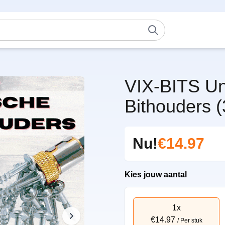
VIX-BITS Un
Bithouders 
Nu!
€14.97
Kies jouw aantal
1x
€14.97
/ Per stuk