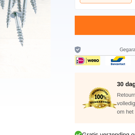
Gegara
30 dag
Retourn
volledi
om het 
Gratis verzending op