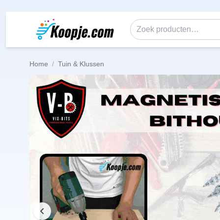
Ga naar de inhoud
Zoeken naar:
Home
/
Tuin & Klussen