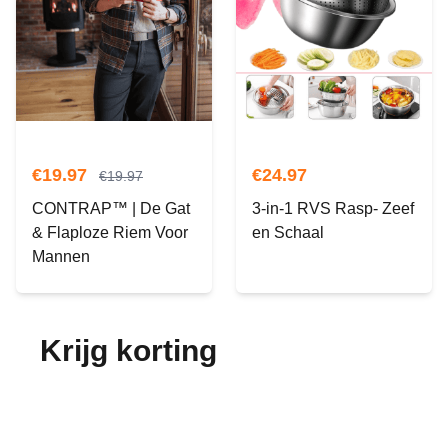
€
19.97
€
24.97
€
19.97
CONTRAP™ | De Gat
3-in-1 RVS Rasp- Zeef
& Flaploze Riem Voor
en Schaal
Mannen
Krijg korting
op je
bestelling!
Abonneer je op onze nieuwsbrief en ontvang