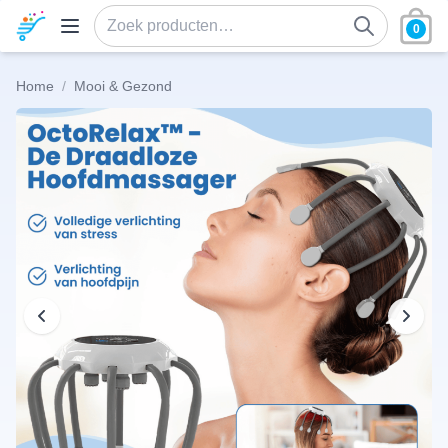
Ga naar de inhoud
0
Zoeken naar:
Home
/
Mooi & Gezond