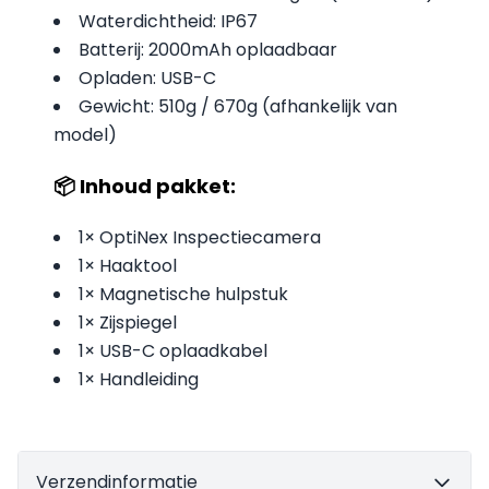
Waterdichtheid: IP67
Batterij: 2000mAh oplaadbaar
Opladen: USB-C
Gewicht: 510g / 670g (afhankelijk van
model)
📦 Inhoud pakket:
1× OptiNex Inspectiecamera
1× Haaktool
1× Magnetische hulpstuk
1× Zijspiegel
1× USB-C oplaadkabel
1× Handleiding
Verzendinformatie