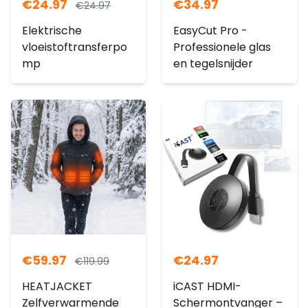
€
24.97
€
34.97
€
24.97
Elektrische
EasyCut Pro -
vloeistoftransferpo
Professionele glas
mp
en tegelsnijder
€
59.97
€
24.97
€
119.99
HEATJACKET
iCAST HDMI-
Zelfverwarmende
Schermontvanger –