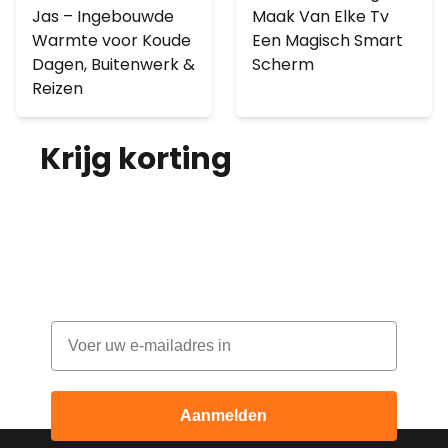
Jas – Ingebouwde
Maak Van Elke Tv
Warmte voor Koude
Een Magisch Smart
Dagen, Buitenwerk &
Scherm
Reizen
Krijg korting
op je
bestelling!
Abonneer je op onze nieuwsbrief en
ontvang elke maand korting
Email
Aanmelden