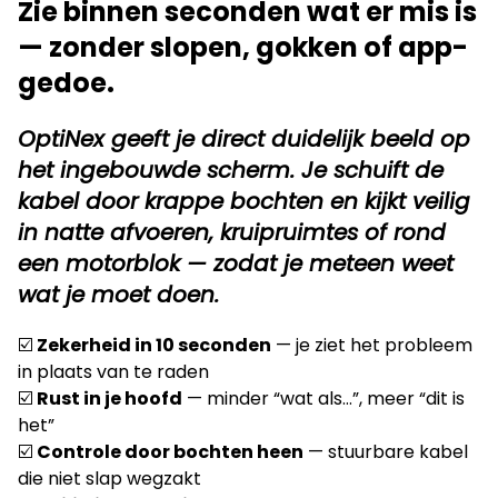
Zie binnen seconden wat er mis is
— zonder slopen, gokken of app-
gedoe.
OptiNex geeft je direct duidelijk beeld op
het ingebouwde scherm. Je schuift de
kabel door krappe bochten en kijkt veilig
in natte afvoeren, kruipruimtes of rond
een motorblok — zodat je meteen weet
wat je moet doen.
☑️
Zekerheid in 10 seconden
— je ziet het probleem
in plaats van te raden
☑️
Rust in je hoofd
— minder “wat als…”, meer “dit is
het”
☑️
Controle door bochten heen
— stuurbare kabel
die niet slap wegzakt