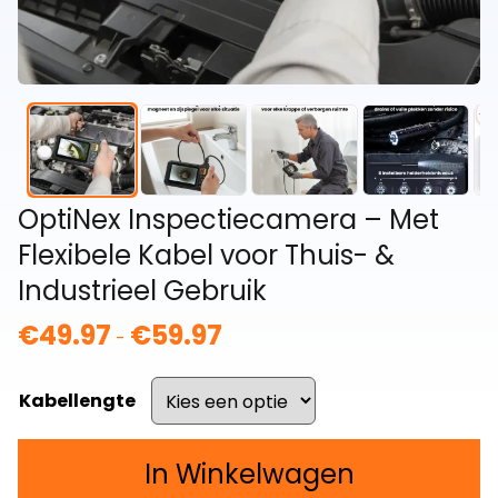
OptiNex Inspectiecamera – Met
Flexibele Kabel voor Thuis- &
Industrieel Gebruik
€
49.97
€
59.97
Prijsklasse:
-
€49.97
tot
Kabellengte
€59.97
In Winkelwagen