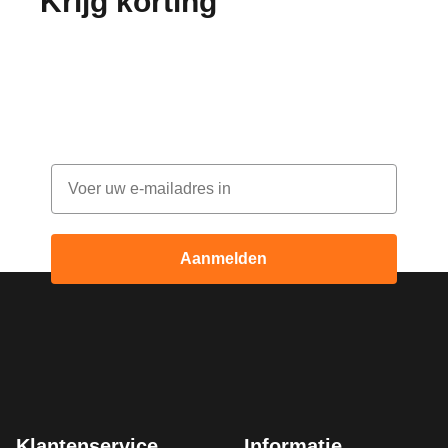
Krijg korting
op je
bestelling!
Abonneer je op onze nieuwsbrief en ontvang
elke maand korting
Email
Aanmelden
Klantenservice
Informatie