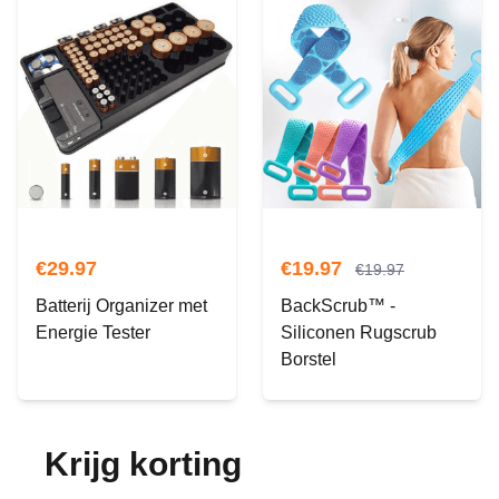
€
29.97
€
19.97
€
19.97
Batterij Organizer met
BackScrub™ -
Energie Tester
Siliconen Rugscrub
Borstel
Krijg korting
op je