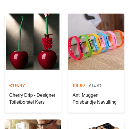
€
19.97
€
9.97
€
14.97
Cherry Drip - Designer
Anti Muggen
Toiletborstel Kers
Polsbandje Navulling