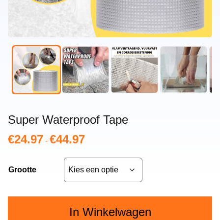
Super Waterproof Tape
€
24.97
€
44.97
Prijsklasse:
-
€24.97
tot
Grootte
€44.97
In Winkelwagen