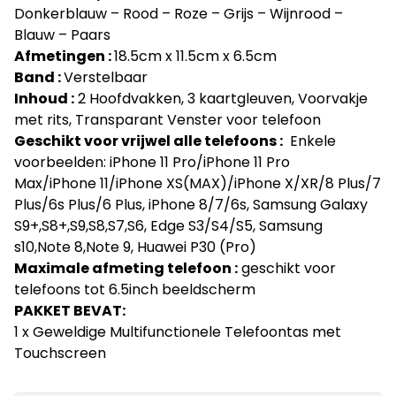
Donkerblauw – Rood – Roze – Grijs – Wijnrood –
Blauw – Paars
Afmetingen :
18.5cm x 11.5cm x 6.5cm
Band :
Verstelbaar
Inhoud :
2 Hoofdvakken, 3 kaartgleuven, Voorvakje
met rits, Transparant Venster voor telefoon
Geschikt voor vrijwel alle telefoons :
Enkele
voorbeelden:
iPhone 11 Pro/
iPhone 11 Pro
Max/
iPhone
11/iPhone XS(MAX)/iPhone X/XR/8 Plus/7
Plus/6s Plus/6 Plus, iPhone 8/7/6s, Samsung Galaxy
S9+,S8+,S9,S8,S7,S6, Edge S3/S4/S5, Samsung
s10,Note 8,Note 9, Huawei P30 (Pro)
Maximale afmeting telefoon :
geschikt voor
telefoons tot 6.5inch beeldscherm
PAKKET BEVAT:
1 x Geweldige Multifunctionele Telefoontas met
Touchscreen