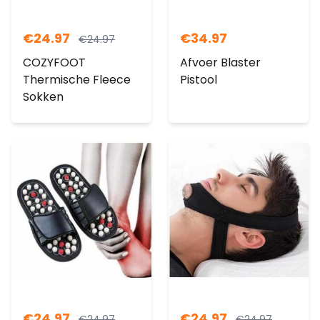
€
24.97
€
34.97
€
24.97
COZYFOOT
Afvoer Blaster
Thermische Fleece
Pistool
Sokken
€
24.97
€
24.97
€
24.97
€
24.97