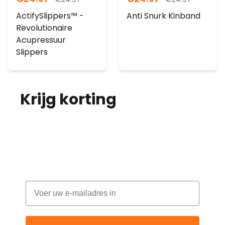
ActifySlippers™ -
Anti Snurk Kinband
Revolutionaire
Acupressuur
Slippers
Krijg korting
op je
bestelling!
Abonneer je op onze nieuwsbrief en
ontvang elke maand korting
Email