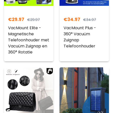
€
29.97
€
34.97
€
29.97
€
34.97
VacMount Elite -
VacMount Plus -
Magnetische
360° Vacuüm
Telefoonhouder met
Zuignap
Vacuüm Zuignap en
Telefoonhouder
360° Rotatie