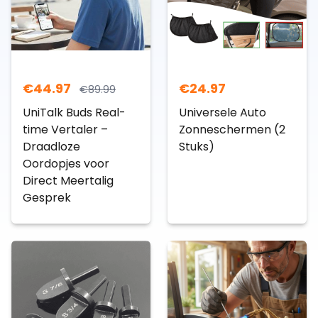
€
44.97
€
24.97
€
89.99
UniTalk Buds Real-
Universele Auto
time Vertaler –
Zonneschermen (2
Draadloze
Stuks)
Oordopjes voor
Direct Meertalig
Gesprek