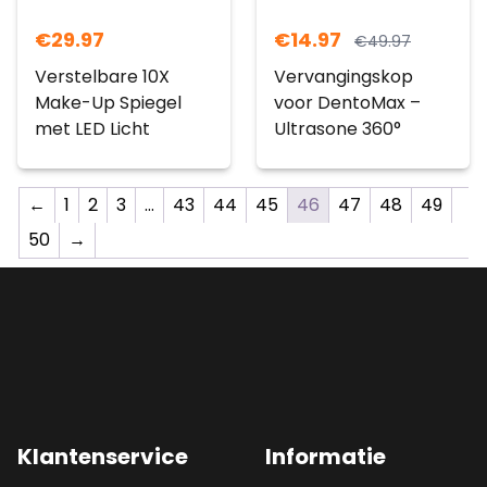
€
29.97
€
14.97
€
49.97
Verstelbare 10X
Vervangingskop
Make-Up Spiegel
voor DentoMax –
met LED Licht
Ultrasone 360°
←
1
2
3
…
43
44
45
46
47
48
49
50
→
Klantenservice
Informatie